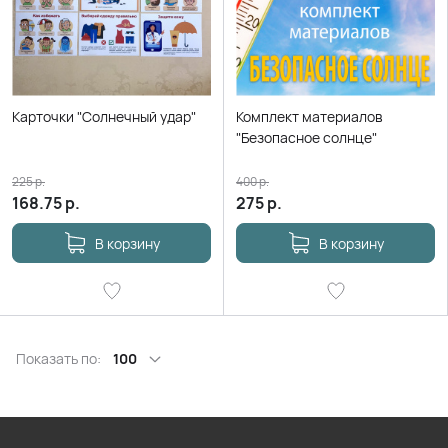
Карточки "Солнечный удар"
Комплект материалов
"Безопасное солнце"
225
р.
400
р.
168.75
р.
275
р.
В корзину
В корзину
Показать по:
100