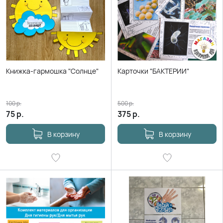
Книжка-гармошка "Солнце"
Карточки "БАКТЕРИИ"
100
р.
500
р.
75
р.
375
р.
В корзину
В корзину