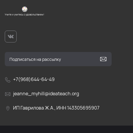
Учите и учитесь с удовольствием!
+7(968)644-64-49
jeanne_myhill@ideateach.org
ИП Гаврилова Ж.А., ИНН 143305695907