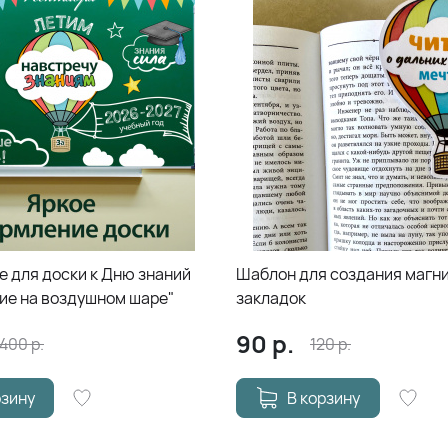
 для доски к Дню знаний
Шаблон для создания магн
ие на воздушном шаре"
закладок
90
р.
400
р.
120
р.
рзину
В корзину