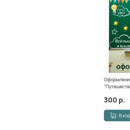
Оформление
"Путешеств
300
р.
В ко