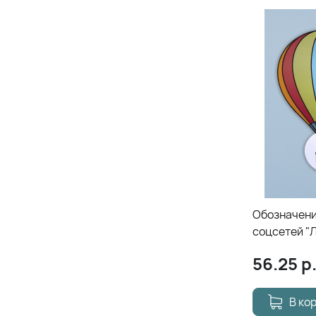
Обозначени
соцсетей "
56.25
р
В ко