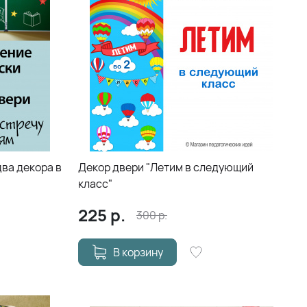
два декора в
Декор двери "Летим в следующий
класс"
225
р.
300
р.
В корзину