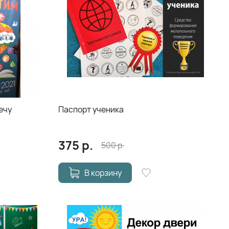
ечу
Паспорт ученика
375
р.
500
р.
В корзину