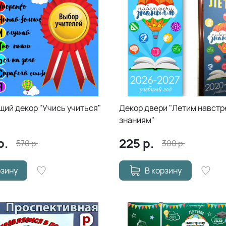
ий декор "Учись учиться"
Декор двери "Летим навстр
знаниям"
р.
225
р.
570
р.
300
р.
рзину
В корзину