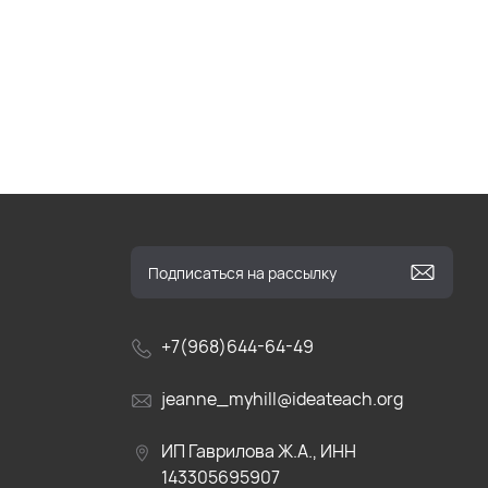
+7(968)644-64-49
jeanne_myhill@ideateach.org
ИП Гаврилова Ж.А., ИНН
143305695907