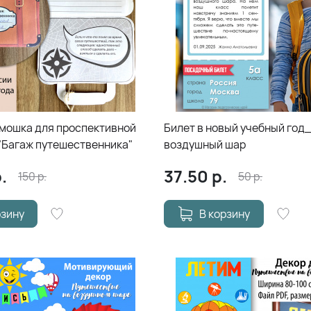
мошка для проспективной
Билет в новый учебный год
"Багаж путешественника"
воздушный шар
.
37.50
р.
150
р.
50
р.
рзину
В корзину