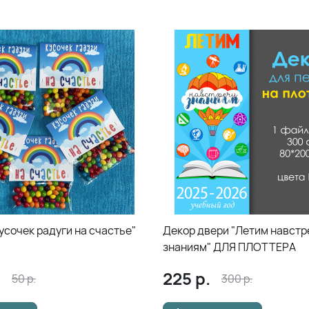
усочек радуги на счастье"
Декор двери "Летим навстр
знаниям" ДЛЯ ПЛОТТЕРА
.
225
р.
50
р.
300
р.