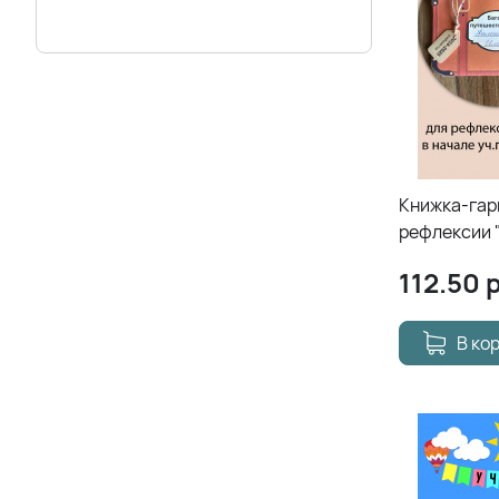
Книжка-гар
рефлексии 
112.50
р
В ко