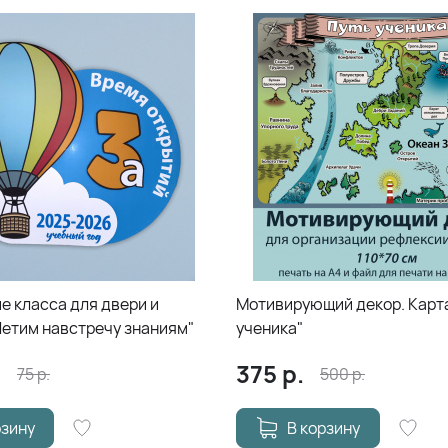
е класса для двери и
Мотивирующий декор. Карта
Летим навстречу знаниям"
ученика"
.
375
р.
75
р.
500
р.
рзину
В корзину