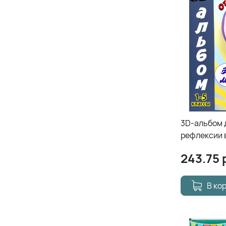
3D-альбом 
рефлексии 
"Путешеств
243.75
В ко