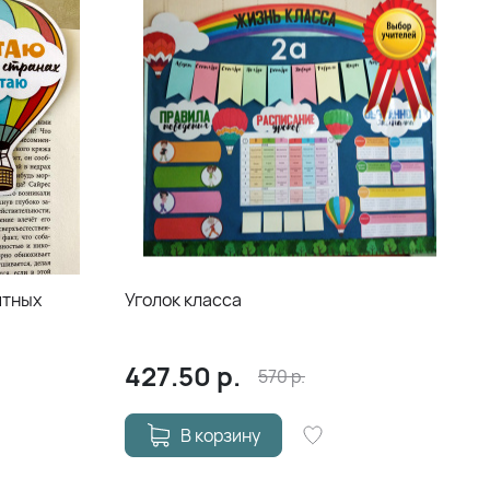
итных
Уголок класса
427.50
р.
570
р.
В корзину