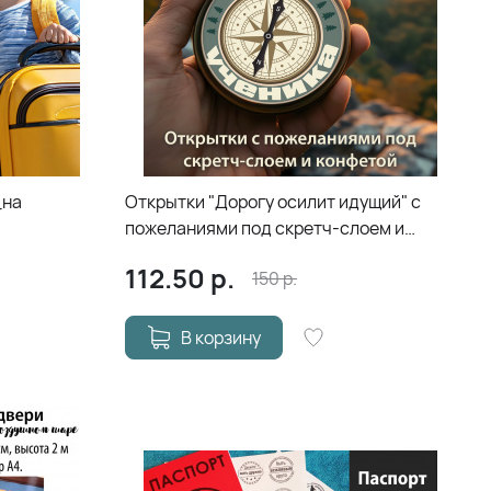
_на
Открытки "Дорогу осилит идущий" с
пожеланиями под скретч-слоем и
конфетой
112.50
р.
150
р.
В корзину