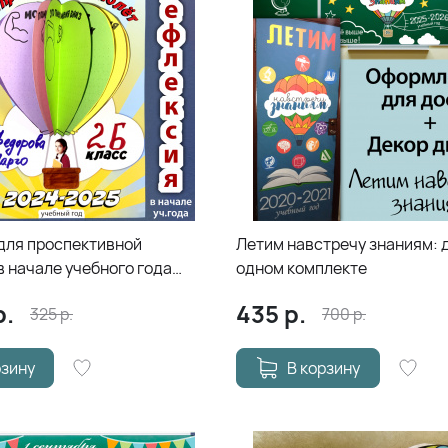
для проспективной
Летим навстречу знаниям: 
в начале учебного года
одном комплекте
ие к знаниям начинается!"
р.
435
р.
325
р.
700
р.
рзину
В корзину