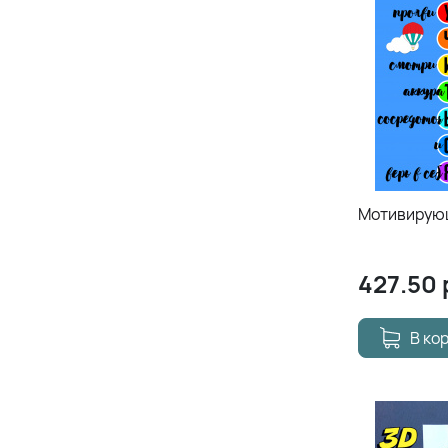
Мотивирующ
427.50
В ко