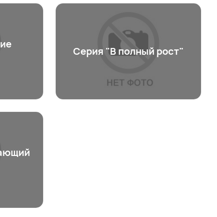
ие
Серия "В полный рост"
жающий