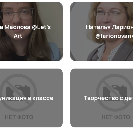
а Маслова @Let's
Наталья Ларио
Art
@larionovan
никация в классе
Творчество с де