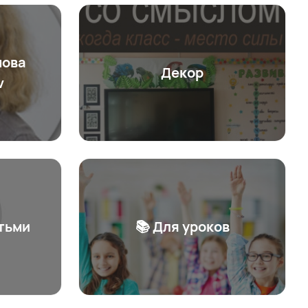
нова
Декор
v
тьми
📚 Для уроков