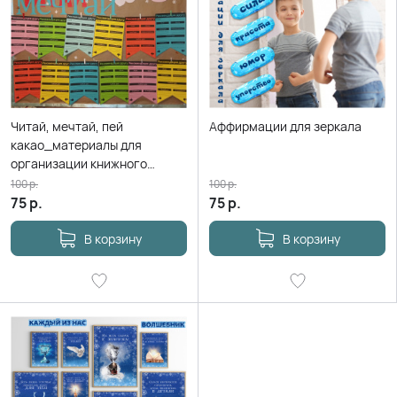
Читай, мечтай, пей
Аффирмации для зеркала
какао_материалы для
организации книжного
флешмоба
100
р.
100
р.
75
р.
75
р.
В корзину
В корзину