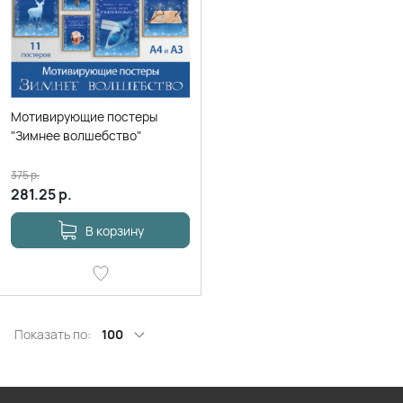
Мотивирующие постеры
"Зимнее волшебство"
375
р.
281.25
р.
В корзину
Показать по:
100