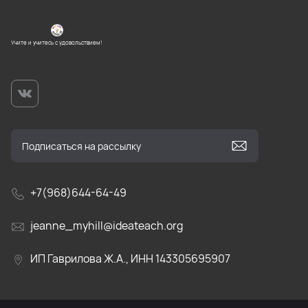
Учите и учитесь с удовольствием!
+7(968)644-64-49
jeanne_myhill@ideateach.org
ИП Гаврилова Ж.А., ИНН 143305695907