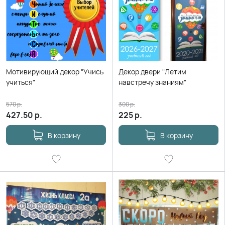
Мотивирующий декор "Учись
Декор двери "Летим
учиться"
навстречу знаниям"
570
р.
300
р.
427.50
р.
225
р.
В корзину
В корзину