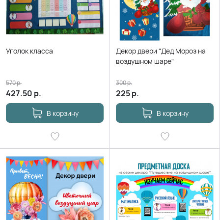
Уголок класса
Декор двери "Дед Мороз на
воздушном шаре"
570
р.
300
р.
427.50
р.
225
р.
В корзину
В корзину