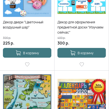
Декор двери "Цветочный
Декор для оформления
воздушный шар"
предметной доски "Изучаем
сейчас"
300
р.
400
р.
225
р.
300
р.
В корзину
В корзину