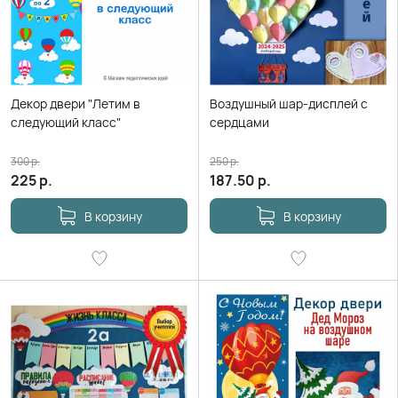
Декор двери "Летим в
Воздушный шар-дисплей с
следующий класс"
сердцами
300
р.
250
р.
225
р.
187.50
р.
В корзину
В корзину