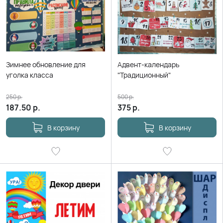
Зимнее обновление для
Адвент-календарь
уголка класса
"Традиционный"
250
р.
500
р.
187.50
р.
375
р.
В корзину
В корзину