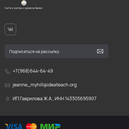
Учите и учитесь с удовольствием!
+7(968)644-64-49
jeanne_myhill@ideateach.org
ИП Гаврилова Ж.А., ИНН 143305695907