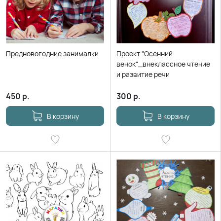
Предновогодние занималки
Проект "Осенний
венок"_внеклассное чтение
и развитие речи
450
р.
300
р.
В корзину
В корзину