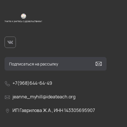
Учите и учитесь с удовольствием!
+7(968)644-64-49
jeanne_myhill@ideateach.org
ИП Гаврилова Ж.А., ИНН 143305695907