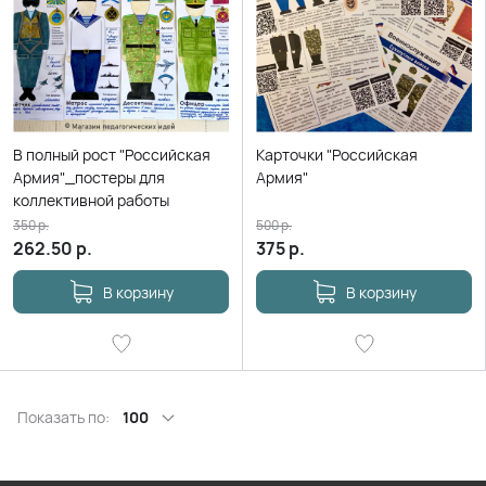
В полный рост "Российская
Карточки "Российская
Армия"_постеры для
Армия"
коллективной работы
350
р.
500
р.
262.50
р.
375
р.
В корзину
В корзину
Показать по:
100