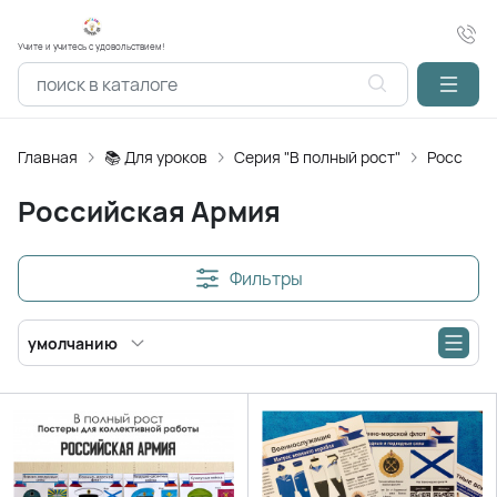
Учите и учитесь с удовольствием!
Главная
📚 Для уроков
Серия "В полный рост"
Российск
Российская Армия
Фильтры
умолчанию