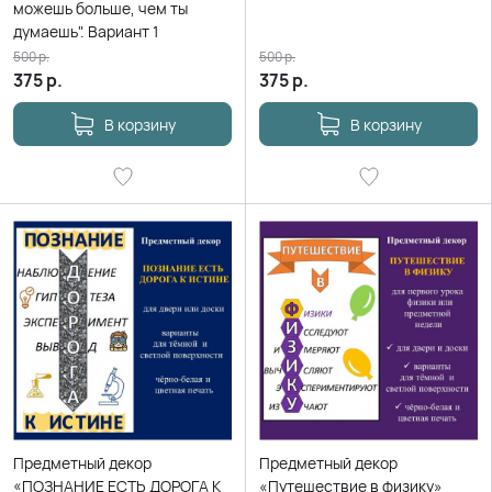
можешь больше, чем ты
думаешь". Вариант 1
500
р.
500
р.
375
р.
375
р.
В корзину
В корзину
Предметный декор
Предметный декор
«ПОЗНАНИЕ ЕСТЬ ДОРОГА К
«Путешествие в физику»