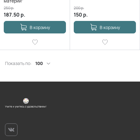
материи"
250
р.
200
р.
187.50
р.
150
р.
В корзину
В корзину
Показать по:
100
Учите и учитесь с удовольствием!