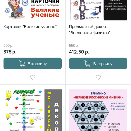
Карточки "Великие ученые"
Предметный декор
"Вселенная физиков"
500
р.
550
р.
375
р.
412.50
р.
В корзину
В корзину