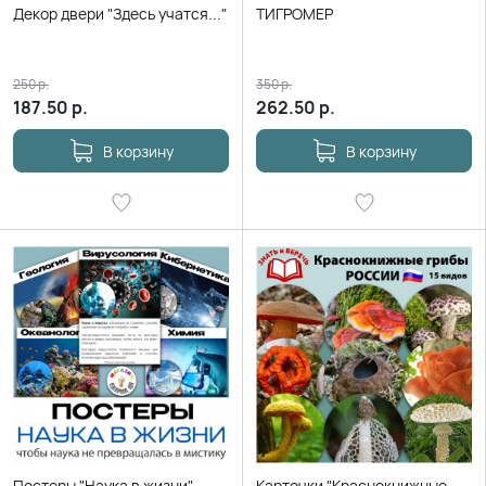
Декор двери "Здесь учатся..."
ТИГРОМЕР
250
р.
350
р.
187.50
р.
262.50
р.
В корзину
В корзину
Постеры "Наука в жизни"
Карточки "Краснокнижные