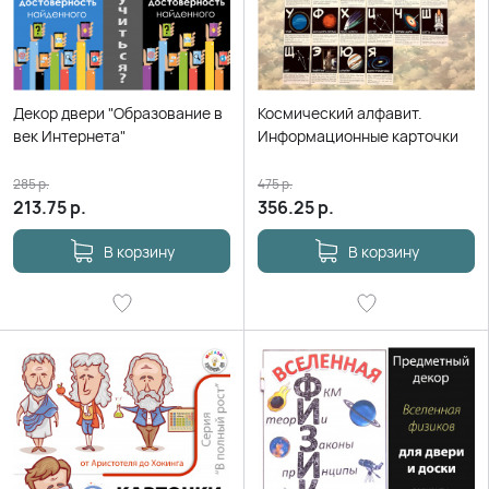
Декор двери "Образование в
Космический алфавит.
век Интернета"
Информационные карточки
285
р.
475
р.
213.75
р.
356.25
р.
В корзину
В корзину