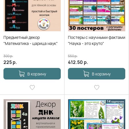
Предметный декор
Постеры с научными фактами
"Математика - царица наук"
"Наука - это круто"
300
р.
550
р.
225
р.
412.50
р.
В корзину
В корзину