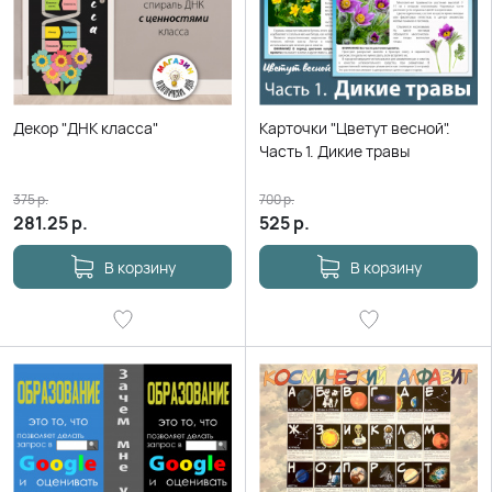
Декор "ДНК класса"
Карточки "Цветут весной".
Часть 1. Дикие травы
375
р.
700
р.
281.25
р.
525
р.
В корзину
В корзину