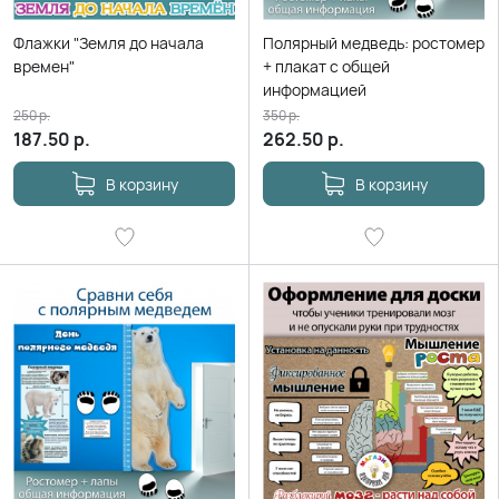
Флажки "Земля до начала
Полярный медведь: ростомер
времен"
+ плакат с общей
информацией
250
р.
350
р.
187.50
р.
262.50
р.
В корзину
В корзину