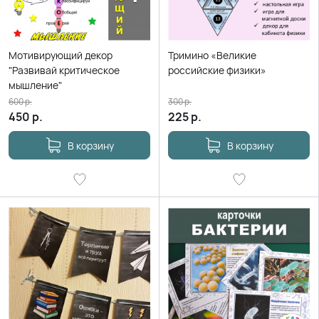
Мотивирующий декор
Тримино «Великие
"Развивай критическое
российские физики»
мышление"
600
р.
300
р.
450
р.
225
р.
В корзину
В корзину