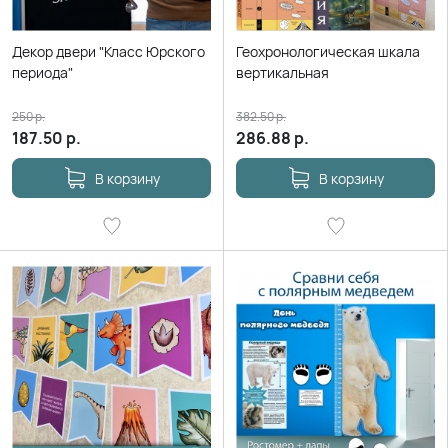
Декор двери "Класс Юрского
Геохронологическая шкала
периода"
вертикальная
250
р.
382.50
р.
187.50
р.
286.88
р.
В корзину
В корзину