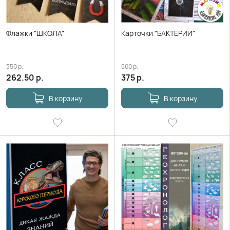
Флажки "ШКОЛА"
Карточки "БАКТЕРИИ"
350
р.
500
р.
262.50
р.
375
р.
В корзину
В корзину