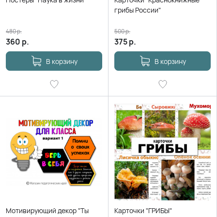
грибы России"
480
р.
500
р.
360
р.
375
р.
В корзину
В корзину
Мотивирующий декор "Ты
Карточки "ГРИБЫ"