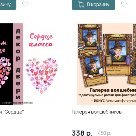
рзину
В корзину
и "Сердце"
Галерея волшебников
338
р.
450
р.