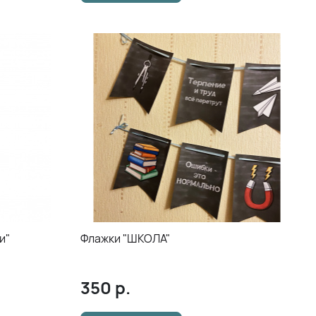
и"
Флажки "ШКОЛА"
350
р.