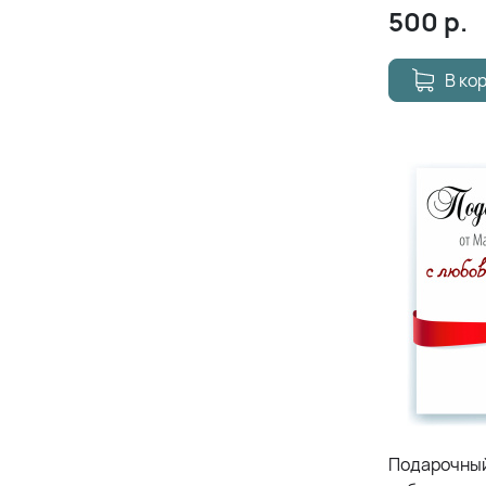
500
р.
В ко
Подарочный