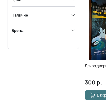
Наличие
Бренд
Декор двер
300
р.
В ко