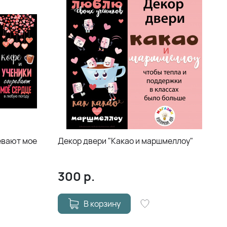
евают мое
Декор двери "Какао и маршмеллоу"
300
р.
В корзину