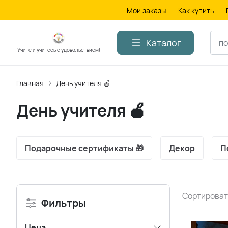
Мои заказы
Как купить
Каталог
Учите и учитесь с удовольствием!
Главная
День учителя 🍎
День учителя 🍎
Подарочные сертификаты 🎁
Декор
П
Сортироват
Фильтры
Цена