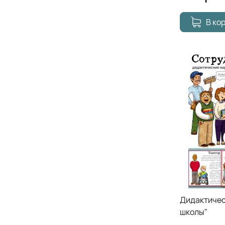
В ко
Дидактичес
школы"