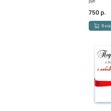
руб
750
р.
В ко