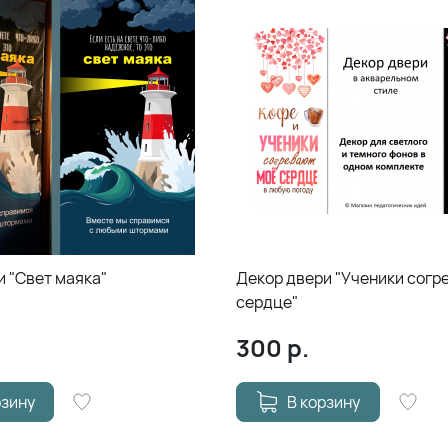
и "Свет маяка"
Декор двери "Ученики согр
сердце"
300
р.
рзину
В корзину