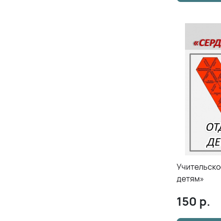
Учительское трими
детям»
150
р.