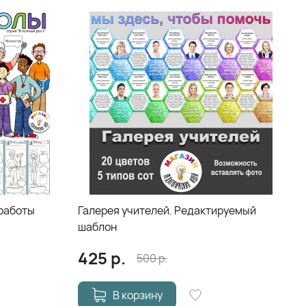
 работы
Галерея учителей. Редактируемый
шаблон
425
р.
500
р.
В корзину