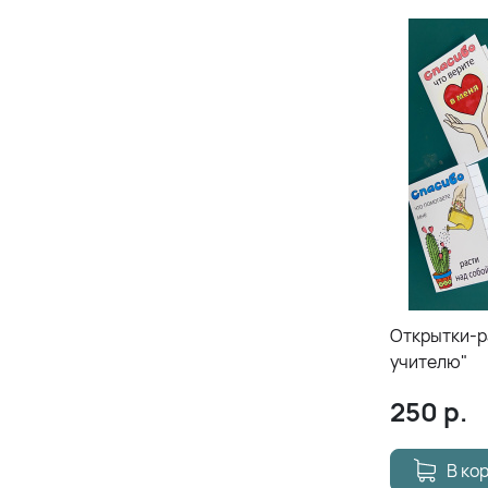
Открытки-р
учителю"
250
р.
В ко