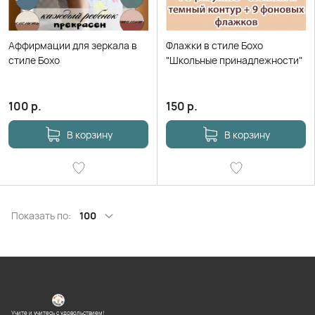
Аффирмации для зеркала в
Флажки в стиле Бохо
стиле Бохо
"Школьные принадлежности"
100
р.
150
р.
В корзину
В корзину
Показать по:
100
Учите и учитесь с удовольствием!