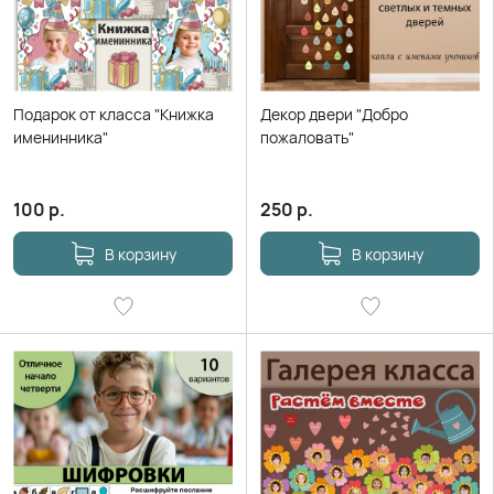
Подарок от класса "Книжка
Декор двери "Добро
именинника"
пожаловать"
100
р.
250
р.
В корзину
В корзину