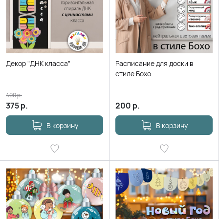
Декор "ДНК класса"
Расписание для доски в
стиле Бохо
400
р.
375
р.
200
р.
В корзину
В корзину