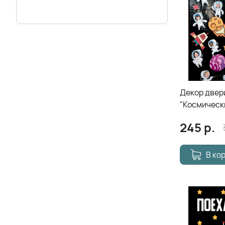
Декор двер
"Космическ
245
р.
В ко