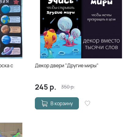
оска с
Декор двери "Другие миры"
245
р.
350
р.
В корзину