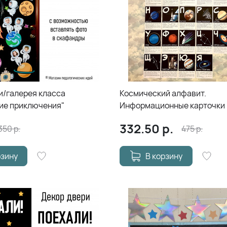
и/галерея класса
Космический алфавит.
ие приключения"
Информационные карточки
332.50
р.
350
р.
475
р.
рзину
В корзину