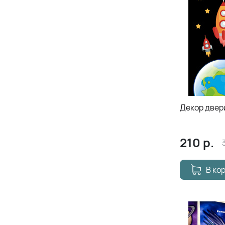
Декор двери
210
р.
В ко