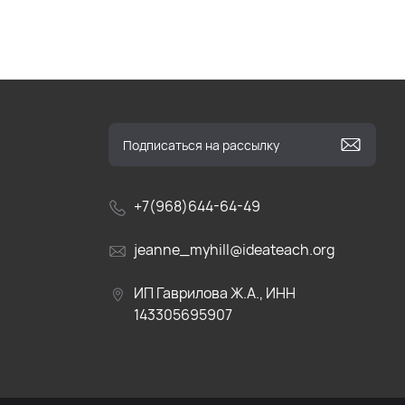
+7(968)644-64-49
jeanne_myhill@ideateach.org
ИП Гаврилова Ж.А., ИНН
143305695907