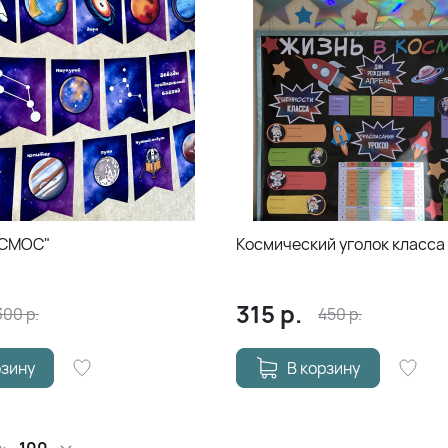
ОСМОС"
Космический уголок класса
315
р.
300
р.
450
р.
рзину
В корзину