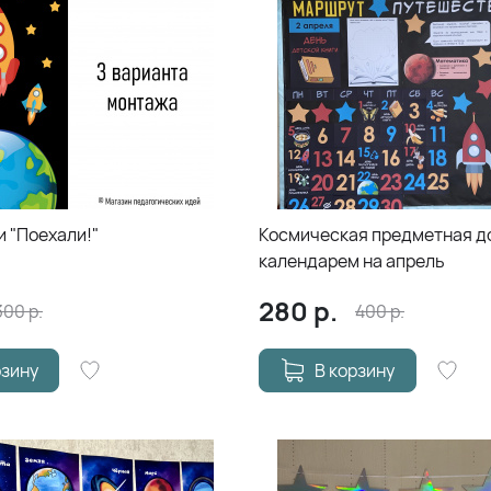
 "Поехали!"
Космическая предметная д
календарем на апрель
280
р.
300
р.
400
р.
рзину
В корзину