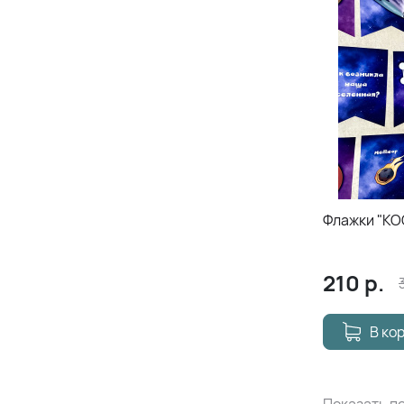
Флажки "К
210
р.
В ко