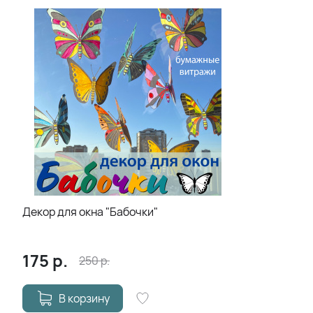
Декор для окна "Бабочки"
175
р.
250
р.
В корзину