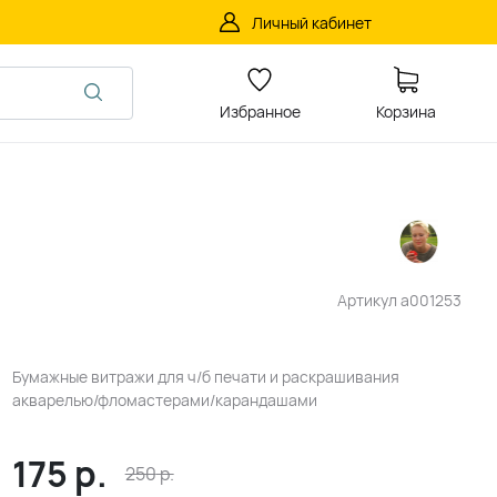
Личный кабинет
Избранное
Корзина
Артикул
a001253
Бумажные витражи для ч/б печати и раскрашивания
акварелью/фломастерами/карандашами
175
р.
250
р.