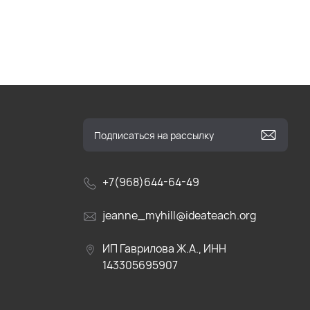
+7(968)644-64-49
jeanne_myhill@ideateach.org
ИП Гаврилова Ж.А., ИНН
143305695907