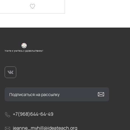
Учите и учитесь с удовольствием!
+7(968)644-64-49
jeanne_myhill@ideateach.org