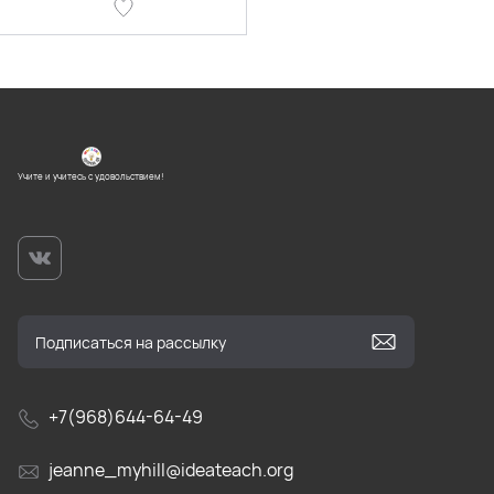
Учите и учитесь с удовольствием!
+7(968)644-64-49
jeanne_myhill@ideateach.org