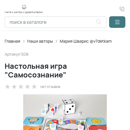
Учите и учитесь с удовольствием!
Главная
Наши авторы
Мария Шварис @v7detkam
Артикул
508
Настольная игра
"Самосознание"
нет отзывов