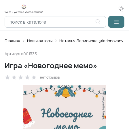
Учите и учитесь с удовольствием!
Главная
Наши авторы
Наталья Ларионова @larionovanv
Артикул
a001333
Игра «Новогоднее мемо»
нет отзывов