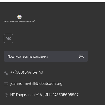
Учите и учитесь с удовольствием!
+7(968)644-64-49
jeanne_myhill@ideateach.org
ИП Гаврилова Ж.А., ИНН 143305695907