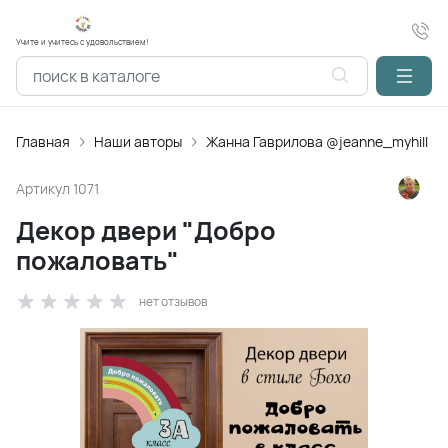
Учите и учитесь с удовольствием!
Главная
Наши авторы
Жанна Гаврилова @jeanne_myhill
Артикул
1071
Декор двери "Добро
пожаловать"
нет отзывов