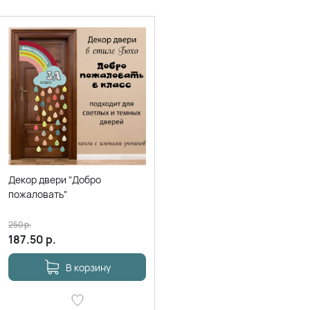
Декор двери "Добро
пожаловать"
250
р.
187.50
р.
В корзину