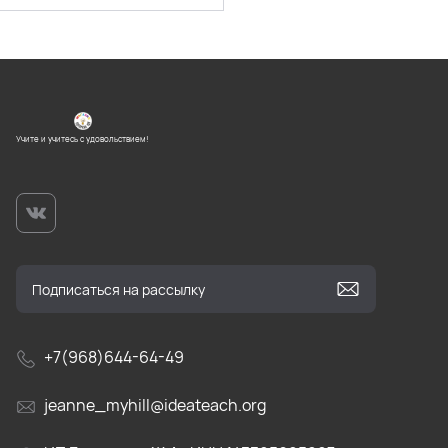
Учите и учитесь с удовольствием!
+7(968)644-64-49
jeanne_myhill@ideateach.org