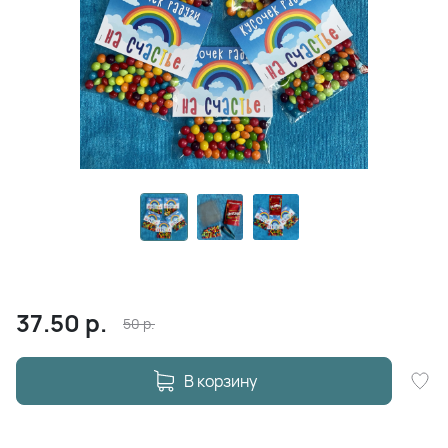
37.50
р.
50
р.
В корзину