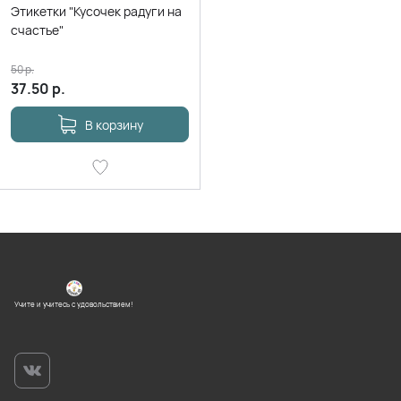
Этикетки "Кусочек радуги на
счастье"
50
р.
37.50
р.
В корзину
Учите и учитесь с удовольствием!