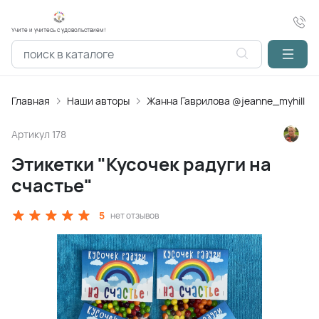
Учите и учитесь с удовольствием!
Главная
Наши авторы
Жанна Гаврилова @jeanne_myhill
Артикул
178
Этикетки "Кусочек радуги на
счастье"
5
нет отзывов