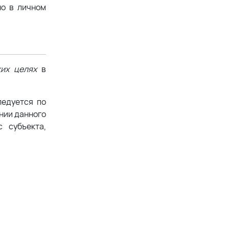
но в личном
ких целях
в
ледуется по
ении данного
 субъекта,