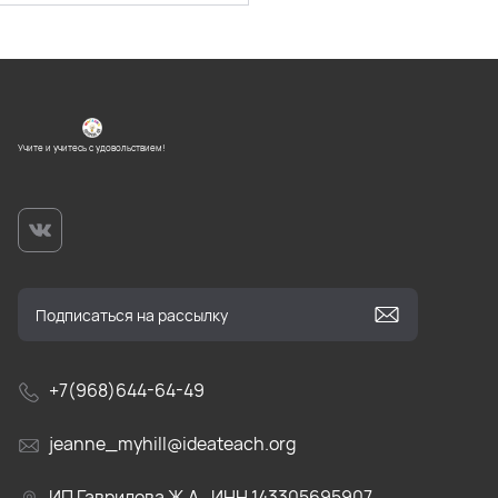
Учите и учитесь с удовольствием!
+7(968)644-64-49
jeanne_myhill@ideateach.org
ИП Гаврилова Ж.А., ИНН 143305695907