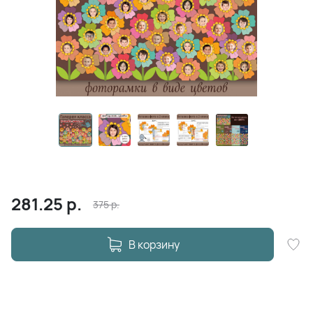
281.25
р.
375
р.
В корзину