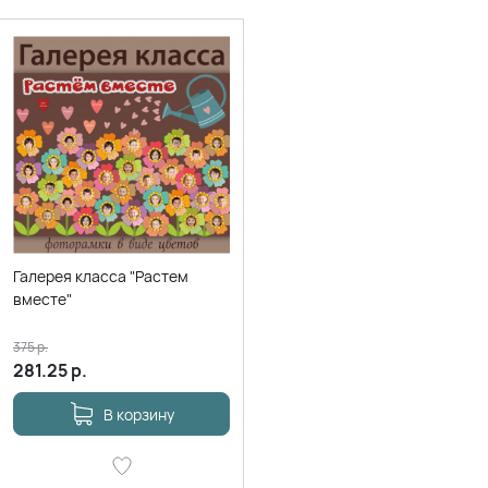
Галерея класса "Растем
вместе"
375
р.
281.25
р.
В корзину