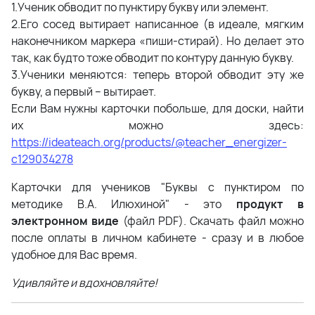
1.Ученик обводит по пунктиру букву или элемент.
2.Его сосед вытирает написанное (в идеале, мягким
наконечником маркера «пиши-стирай). Но делает это
так, как будто тоже обводит по контуру данную букву.
3.Ученики меняются: теперь второй обводит эту же
букву, а первый – вытирает.
Если Вам нужны карточки побольше, для доски, найти
их можно здесь:
https://ideateach.org/products/@teacher_energizer-
c129034278
Карточки для учеников "Буквы с пунктиром по
методике В.А. Илюхиной" - это
п
родукт в
электронном виде
(файл PDF). Скачать файл можно
после оплаты в личном кабинете - сразу и в любое
удобное для Вас время.
Удивляйте и вдохновляйте!