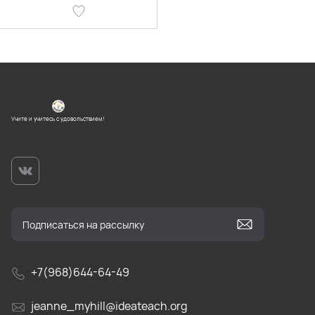
Учите и учитесь с удовольствием!
+7(968)644-64-49
jeanne_myhill@ideateach.org