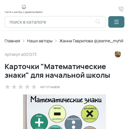
Учите и учитесь с удовольствием!
Главная
Наши авторы
Жанна Гаврилова @jeanne_myhill
Артикул
a001273
Карточки "Математические
знаки" для начальной школы
нет отзывов