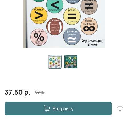
37.50
р.
50
р.
В корзину