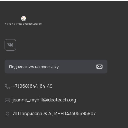
Учите и учитесь с удовольствием!
+7(968)644-64-49
jeanne_myhill@ideateach.org
ИП Гаврилова Ж.А., ИНН 143305695907