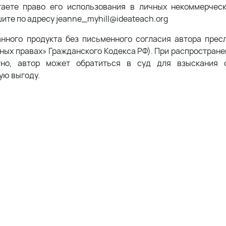
таете право его использования в личных некоммерчес
шите по адресу
jeanne_myhill@ideateach.org
анного продукта без письменного согласия автора прес
жных правах» Гражданского Кодекса РФ). При распростран
тно, автор может обратиться в суд для взыскания с
ую выгоду.