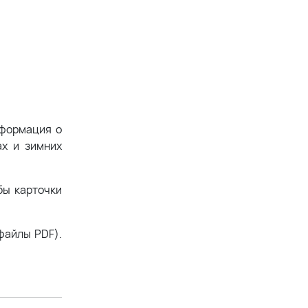
нформация о
ах и зимних
бы карточки
файлы PDF).