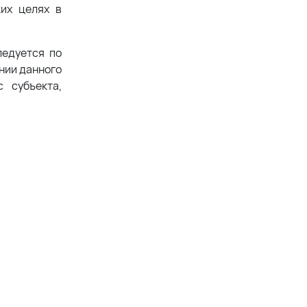
ких целях в
ледуется по
ении данного
 субъекта,