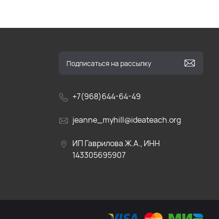
+7(968)644-64-49
jeanne_myhill@ideateach.org
ИП Гаврилова Ж.А., ИНН
143305695907