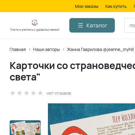
Мои заказы
Как купить
Каталог
Учите и учитесь с удовольствием!
Главная
Наши авторы
Жанна Гаврилова @jeanne_myhill
Карточки со страноведче
света"
нет отзывов