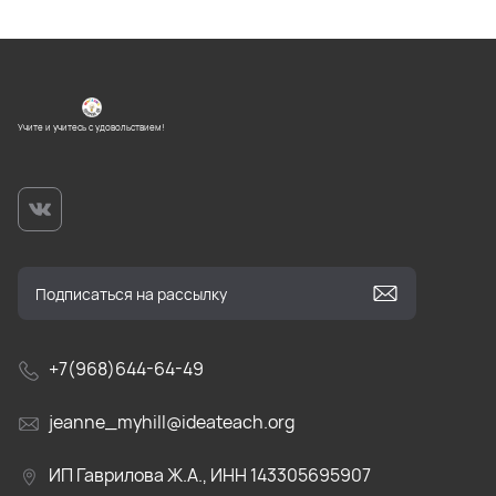
Учите и учитесь с удовольствием!
+7(968)644-64-49
jeanne_myhill@ideateach.org
ИП Гаврилова Ж.А., ИНН 143305695907