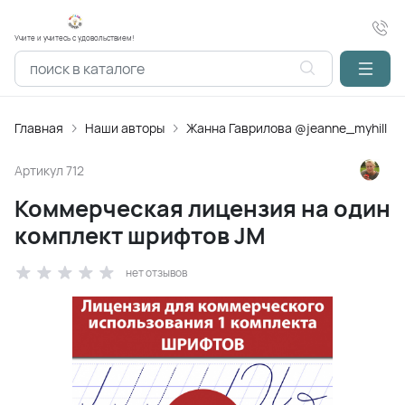
Учите и учитесь с удовольствием!
Главная
Наши авторы
Жанна Гаврилова @jeanne_myhill
Артикул
712
Коммерческая лицензия на один
комплект шрифтов JM
нет отзывов