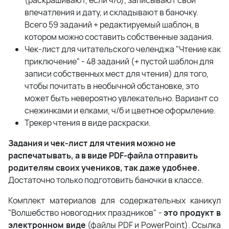
(раскрашивают, если ч/б), записывают свои
впечатления и дату, и складывают в баночку.
Всего 59 заданий + редактируемый шаблон, в
котором можно составить собственные задания.
Чек-лист для читательского челенджа "Чтение как
приключение" - 48 заданий (+ пустой шаблон для
записи собственных мест для чтения) для того,
чтобы почитать в необычной обстановке, это
может быть невероятно увлекательно. Вариант со
снежинками и елками, ч/б и цветное оформление.
Трекер чтения в виде раскраски.
Задания и чек-лист для чтения можно не
распечатывать, а в виде PDF-файла отправить
родителям своих учеников, так даже удобнее.
Достаточно только подготовить баночки в классе.
Комплект материалов для содержательных каникул
"Волшебство новогодних праздников" -
это продукт в
электронном виде
(файлы PDF и PowerPoint). Ссылка