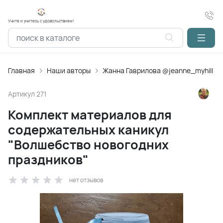
Учите и учитесь с удовольствием!
Главная
Наши авторы
Жанна Гаврилова @jeanne_myhill
Артикул
271
Комплект материалов для
содержательных каникул
"Волшебство новогодних
праздников"
нет отзывов