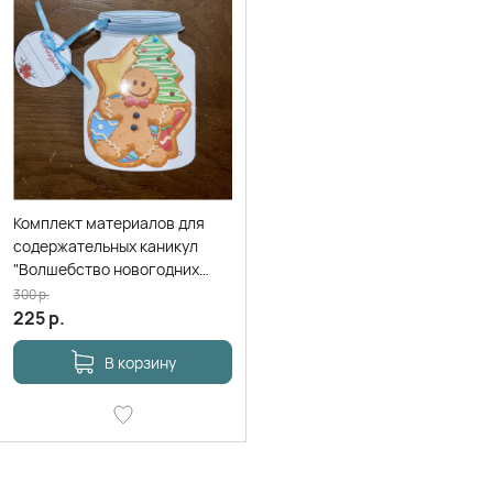
Комплект материалов для
содержательных каникул
"Волшебство новогодних
праздников"
300
р.
225
р.
В корзину