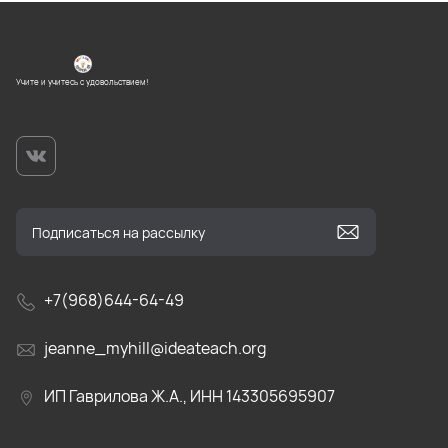
Учите и учитесь с удовольствием!
+7(968)644-64-49
jeanne_myhill@ideateach.org
ИП Гаврилова Ж.А., ИНН 143305695907