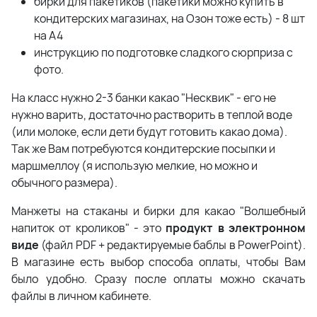
бирки для пакетиков (пакетики можно купить в
кондитерских магазинах, на Озон тоже есть) - 8 шт
на А4
инструкцию по подготовке сладкого сюрприза с
фото.
На класс нужно 2-3 банки какао "Несквик" - его не
нужно варить, достаточно растворить в теплой воде
(или молоке, если дети будут готовить какао дома).
Так же Вам потребуются кондитерские посыпки и
маршмеллоу (я использую мелкие, но можно и
обычного размера).
Манжеты на стаканы и бирки для какао "Волшебный
напиток от кроликов" - это
продукт в электронном
виде
(файл PDF + редактируемые баблы в PowerPoint).
В магазине есть выбор способа оплаты, чтобы Вам
было удобно. Сразу после оплаты можно скачать
файлы в личном кабинете.