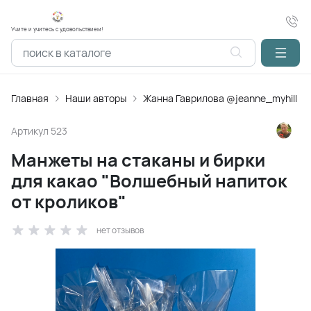
Учите и учитесь с удовольствием!
Главная
Наши авторы
Жанна Гаврилова @jeanne_myhill
Артикул
523
Манжеты на стаканы и бирки
для какао "Волшебный напиток
от кроликов"
нет отзывов