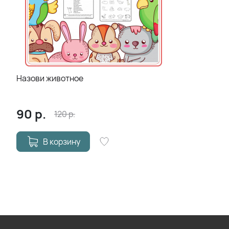
Назови животное
90
р.
120
р.
В корзину