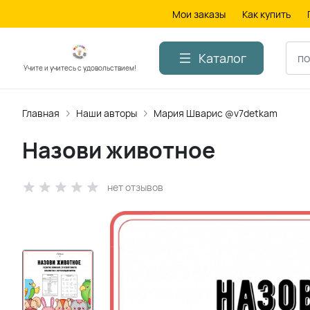
Мои заказы
Как купить
Каталог
Учите и учитесь с удовольствием!
Главная
Наши авторы
Мария Шварис @v7detkam
Назови животное
нет отзывов