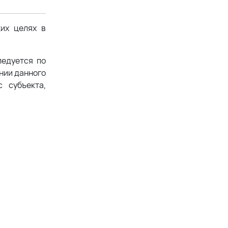
ких целях в
ледуется по
ении данного
 субъекта,