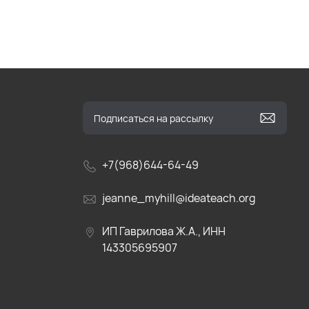
+7(968)644-64-49
jeanne_myhill@ideateach.org
ИП Гаврилова Ж.А., ИНН
143305695907