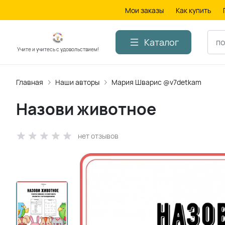
Мои заказы
Как купить
Каталог
Учите и учитесь с удовольствием!
Главная
Наши авторы
Мария Шварис @v7detkam
Назови животное
нет отзывов