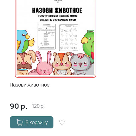
Назови животное
90
р.
120
р.
В корзину