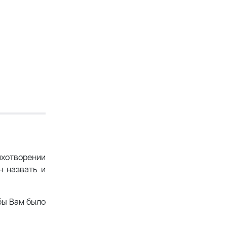
ихотворении
н назвать и
бы Вам было