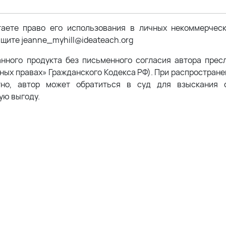
таете право его использования в личных некоммерчес
щите jeanne_myhill@ideateach.org
анного продукта без письменного согласия автора прес
жных правах» Гражданского Кодекса РФ). При распростран
тно, автор может обратиться в суд для взыскания с
ую выгоду.