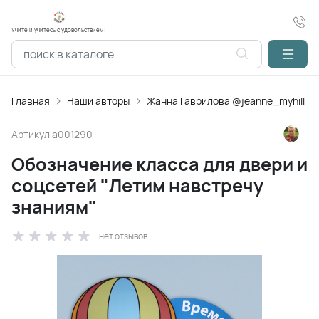
Учите и учитесь с удовольствием!
Главная
Наши авторы
Жанна Гаврилова @jeanne_myhill
Артикул
a001290
Обозначение класса для двери и
соцсетей "Летим навстречу
знаниям"
нет отзывов