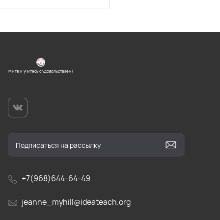
Учите и учитесь с удовольствием!
+7(968)644-64-49
jeanne_myhill@ideateach.org