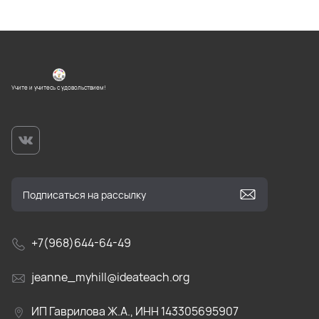
Учите и учитесь с удовольствием!
+7(968)644-64-49
jeanne_myhill@ideateach.org
ИП Гаврилова Ж.А., ИНН 143305695907