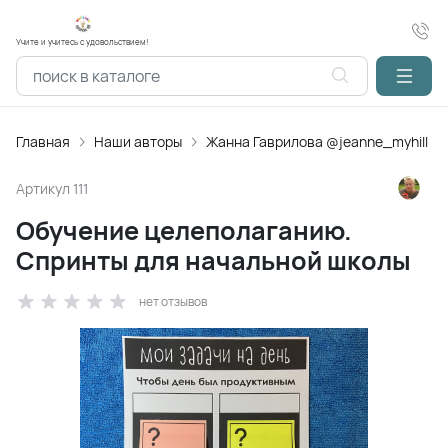
Учите и учитесь с удовольствием!
Главная
Наши авторы
Жанна Гаврилова @jeanne_myhill
Артикул
111
Обучение целеполаганию.
Спринты для начальной школы
нет отзывов