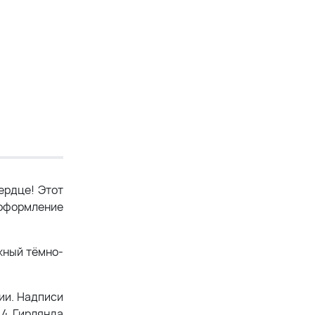
ердце! Этот
 оформление
жный тёмно-
ции. Надписи
А4. Гирлянда