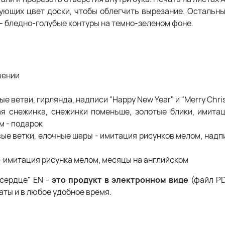
рующих цвет доски, чтобы облегчить вырезание. Остальн
- бледно-голубые контуры на темно-зеленом фоне.
шении
 ветви, гирлянда, надписи "Happy New Year" и "Merry Chri
я снежинка, снежинки поменьше, золотые блики, имита
м - подарок
ые ветки, елочные шары - имитация рисунков мелом, надпи
) - имитация рисунка мелом, месяцы на английском
сердце" EN -
это продукт в электронном виде
(файл PD
аты и в любое удобное время.