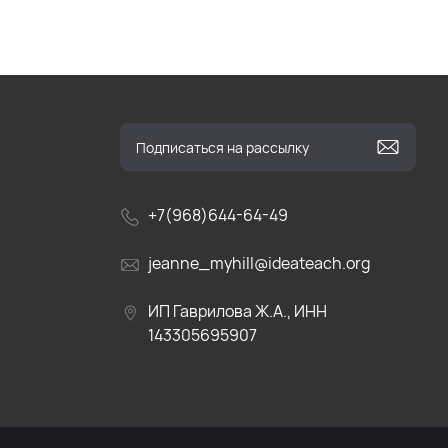
+7(968)644-64-49
jeanne_myhill@ideateach.org
ИП Гаврилова Ж.А., ИНН
143305695907