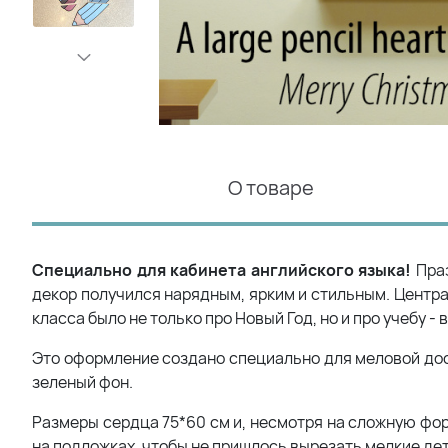
О товаре
Специально для кабинета английского языка!
Праз
декор получился нарядным, ярким и стильным. Центр
класса было не только про Новый Год, но и про учебу 
Это оформление создано специально для меловой доск
зеленый фон.
Размеры сердца 75*60 см и, несмотря на сложную форм
на подложках, чтобы не пришлось вырезать мелкие дет