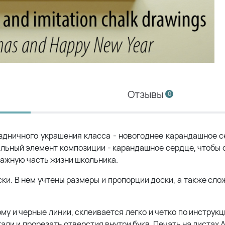
Отзывы
0
дничного украшения класса - новогоднее карандашное с
альный элемент композиции - карандашное сердце, чтобы
- важную часть жизни школьника.
и. В нем учтены размеры и пропорции доски, а также сло
у и черные линии, склеивается легко и четко по инструк
али и прорезать отверстия внутри букв. Печать на листах 