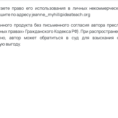
таете право его использования в личных некоммерчес
шите по адресу jeanne_myhill@ideateach.org
анного продукта без письменного согласия автора прес
жных правах» Гражданского Кодекса РФ). При распростран
тно, автор может обратиться в суд для взыскания с
ую выгоду.