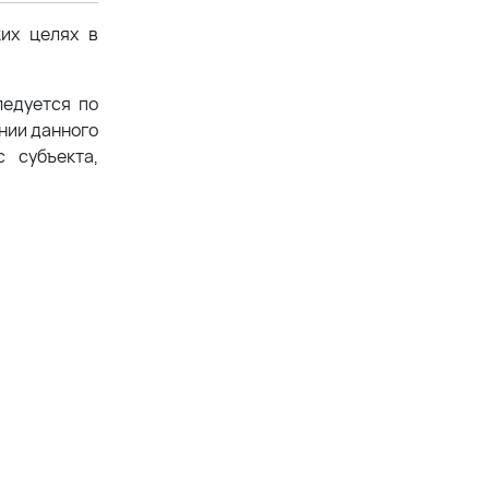
ких целях в
ледуется по
ении данного
 субъекта,