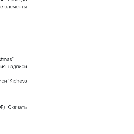
ые элементы
stmas"
ция надписи
си "Kidness
F). Скачать