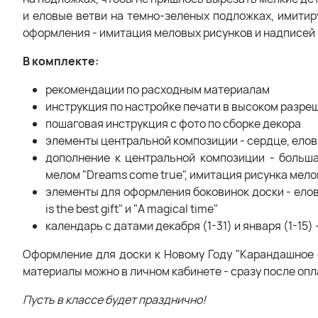
и еловые ветви на темно-зеленых подложках, имити
оформления - имитация меловых рисунков и надписей 
В комплекте:
рекомендации по расходным материалам
инструкция по настройке печати в высоком разре
пошаговая инструкция с фото по сборке декора
элементы центральной композиции - сердце, еловые
дополнение к центральной композиции - больша
мелом "Dreams come true", имитация рисунка мело
элементы для оформления боковинок доски - елов
is the best gift" и "A magical time"
календарь с датами декабря (1-31) и января (1-15
Оформление для доски к Новому Году "Карандашное 
материалы можно в личном кабинете - сразу после опл
Пусть в классе будет празднично!