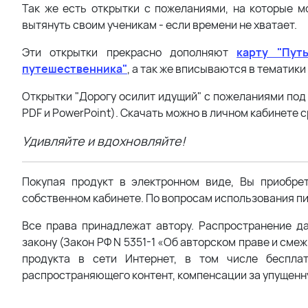
Так же есть открытки с пожеланиями, на которые м
вытянуть своим ученикам - если времени не хватает.
Эти открытки прекрасно дополняют
карту "Пут
путешественника"
, а так же вписываются в тематики
Открытки "Дорогу осилит идущий" с пожеланиями под
PDF и PowerPoint). Скачать можно в личном кабинете с
Удивляйте и вдохновляйте!
Покупая продукт в электронном виде, Вы приобре
собственном кабинете. По вопросам использования пи
Все права принадлежат автору. Распространение д
закону (Закон РФ N 5351-1 «Об авторском праве и сме
продукта в сети Интернет, в том числе беспла
распространяющего контент, компенсации за упущенн