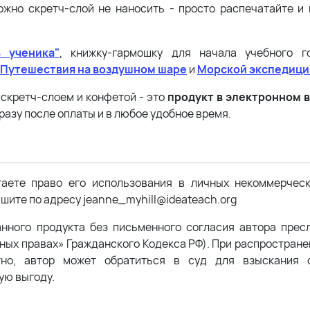
ожно скретч-слой не наносить - просто распечатайте и
ь ученика"
, книжку-гармошку для начала учебного 
Путешествия на воздушном шаре
и
Морской экспедици
 скретч-слоем и конфетой - это
продукт в электронном 
разу после оплаты и в любое удобное время.
таете право его использования в личных некоммерчес
шите по адресу jeanne_myhill@ideateach.org
анного продукта без письменного согласия автора прес
жных правах» Гражданского Кодекса РФ). При распростран
тно, автор может обратиться в суд для взыскания с
ую выгоду.