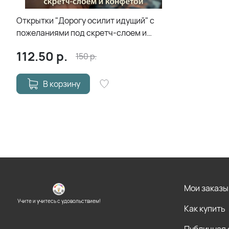
Открытки "Дорогу осилит идущий" с
пожеланиями под скретч-слоем и
конфетой
112.50
р.
150
р.
В корзину
Мои заказы
Учите и учитесь с удовольствием!
Как купить