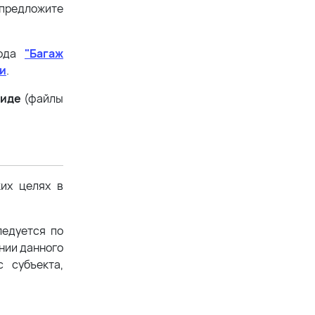
 предложите
года
"Багаж
и
.
виде
(файлы
ких целях в
ледуется по
ении данного
 субъекта,