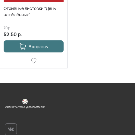
Отрывные листовки "День
влюблённых"
70
р.
52.50
р.
В корзину
Учите и учитесь с удовольствием!