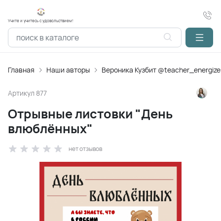
Учите и учитесь с удовольствием!
Главная
Наши авторы
Вероника Кузбит @teacher_energize
Артикул
877
Отрывные листовки "День
влюблённых"
нет отзывов