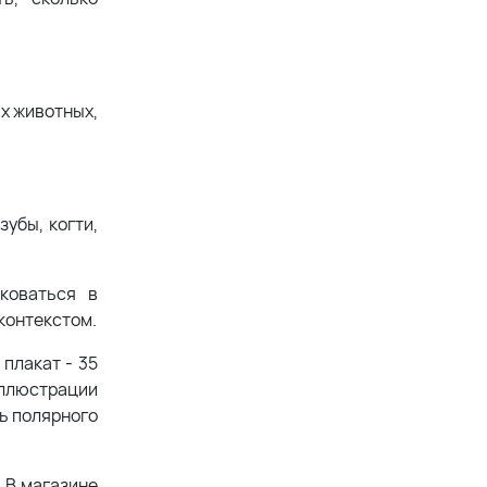
их животных,
зубы, когти,
коваться в
контекстом.
 плакат - 35
иллюстрации
ь полярного
. В магазине