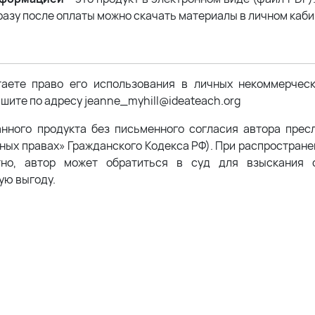
разу после оплаты можно скачать материалы в личном каби
таете право его использования в личных некоммерчес
шите по адресу jeanne_myhill@ideateach.org
анного продукта без письменного согласия автора прес
жных правах» Гражданского Кодекса РФ). При распростран
тно, автор может обратиться в суд для взыскания с
ую выгоду.