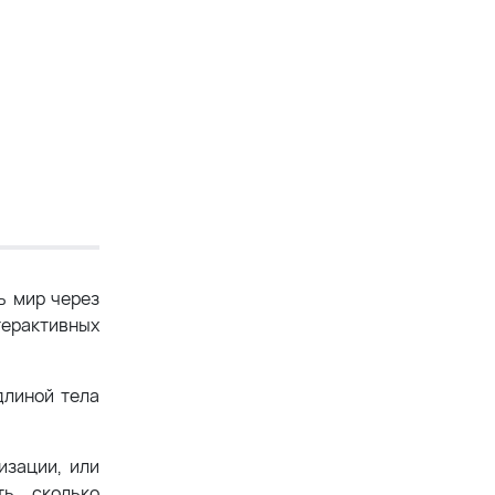
ь мир через
нтерактивных
длиной тела
изации, или
ь, сколько