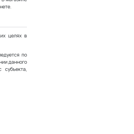
нете.
ких целях в
ледуется по
ении данного
 субъекта,