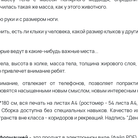
илась такая же масса, как у этого животного.
 руки и с размером ноги.
ить, есть ли клыки у человека, какой размер клыков у друг
рые ведут в какие-нибудь важные места...
а, высота в холке, масса тела, толщина жирового слоя, 
о привлечет внимание ребят.
имание, отвлекает от телефонов, позволяет попракти
тановятся насыщенными новым смыслом, новым интересным 
*180 см, вся печать на листах А4 (ростомер - 54 листа А4,
я. Сборка доступна без специальных навыков. Качество 
ранств вне класса - коридоров и рекреаций. Надпись "Ден
нформацией
- это продукт в электронном виде (файл PDF)