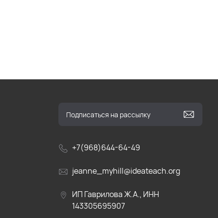
+7(968)644-64-49
jeanne_myhill@ideateach.org
ИП Гаврилова Ж.А., ИНН
143305695907