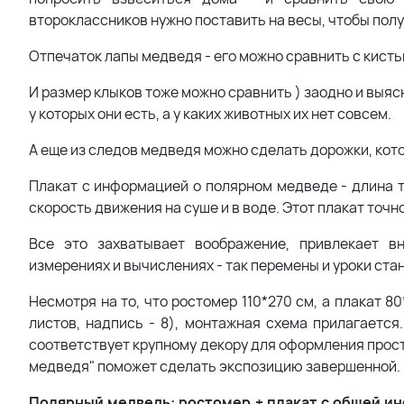
второклассников нужно поставить на весы, чтобы получ
Отпечаток лапы медведя - его можно сравнить с кистью
И размер клыков тоже можно сравнить ) заодно и выясн
у которых они есть, а у каких животных их нет совсем.
А еще из следов медведя можно сделать дорожки, кото
Плакат с информацией о полярном медведе - длина тел
скорость движения на суше и в воде. Этот плакат точн
Все это захватывает воображение, привлекает вн
измерениях и вычислениях - так перемены и уроки с
Несмотря на то, что ростомер 110*270 см, а плакат 80
листов, надпись - 8), монтажная схема прилагаетс
соответствует крупному декору для оформления прост
медведя" поможет сделать экспозицию завершенной.
Полярный медведь: ростомер + плакат с общей и