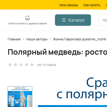
Мои заказы
Как купить
Каталог
Учите и учитесь с удовольствием!
Главная
Наши авторы
Жанна Гаврилова @jeanne_myhill
Полярный медведь: росто
нет отзывов