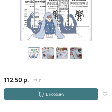
112.50
р.
150
р.
В корзину