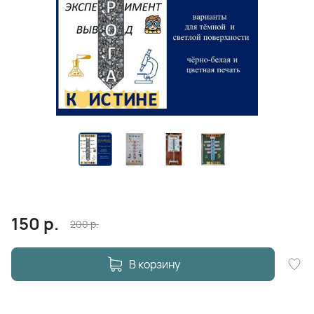
150
р.
200
р.
В корзину