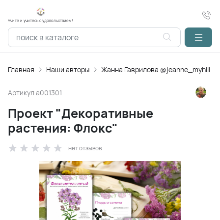
Учите и учитесь с удовольствием!
Главная
Наши авторы
Жанна Гаврилова @jeanne_myhill
Артикул
a001301
Проект "Декоративные
растения: Флокс"
нет отзывов