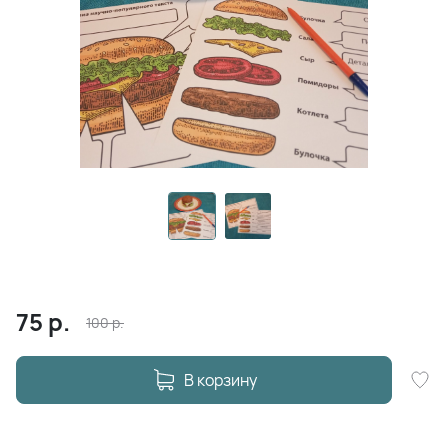
75
р.
100
р.
В корзину