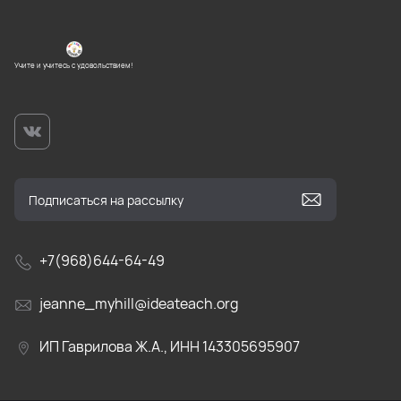
Учите и учитесь с удовольствием!
+7(968)644-64-49
jeanne_myhill@ideateach.org
ИП Гаврилова Ж.А., ИНН 143305695907