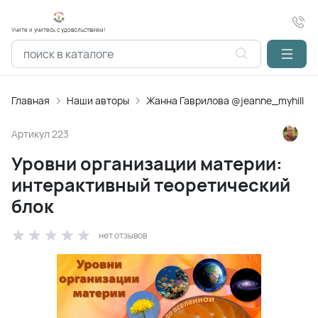
Учите и учитесь с удовольствием!
Главная
Наши авторы
Жанна Гаврилова @jeanne_myhill
Артикул
223
Уровни организации материи:
интерактивный теоретический
блок
нет отзывов