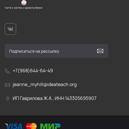
Учите и учитесь с удовольствием!
+7(968)644-64-49
jeanne_myhill@ideateach.org
ИП Гаврилова Ж.А., ИНН 143305695907