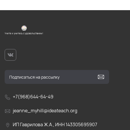
Учите и учитесь с удовольствием!
+7(968)644-64-49
jeanne_myhill@ideateach.org
ИП Гаврилова Ж.А., ИНН 143305695907