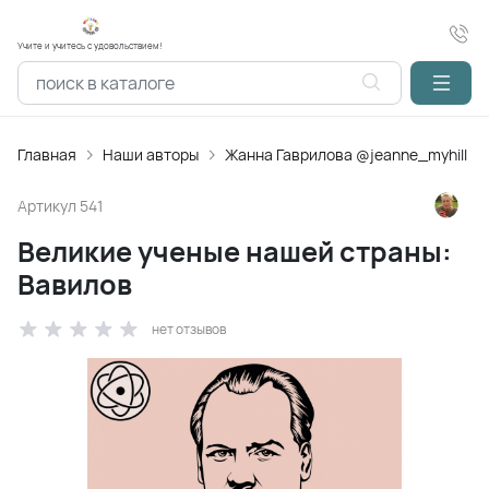
Учите и учитесь с удовольствием!
Главная
Наши авторы
Жанна Гаврилова @jeanne_myhill
Артикул
541
Великие ученые нашей страны:
Вавилов
нет отзывов