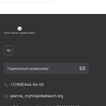
Учите и учитесь с удовольствием!
+7(968)644-64-49
jeanne_myhill@ideateach.org