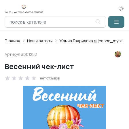
Учите и учитесь с удовольствием!
Главная
Наши авторы
Жанна Гаврилова @jeanne_myhill
Артикул
a001252
Весенний чек-лист
нет отзывов