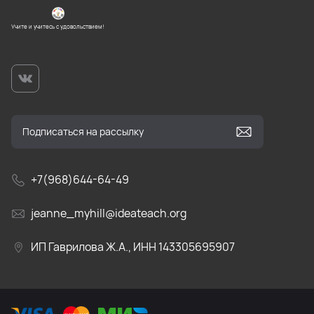
Учите и учитесь с удовольствием!
+7(968)644-64-49
jeanne_myhill@ideateach.org
ИП Гаврилова Ж.А., ИНН 143305695907