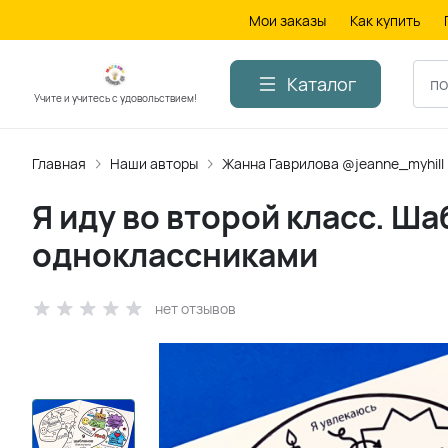
Мои заказы
Как купить
Каталог
Учите и учитесь с удовольствием!
Главная
Наши авторы
Жанна Гаврилова @jeanne_myhill
Я иду во второй класс. Ша
одноклассниками
нет отзывов