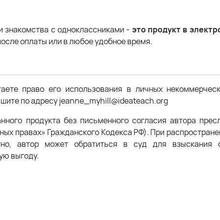
 и знакомства с одноклассниками -
это продукт в электр
после оплаты или в любое удобное время.
таете право его использования в личных некоммерчес
шите по адресу jeanne_myhill@ideateach.org
анного продукта без письменного согласия автора прес
жных правах» Гражданского Кодекса РФ). При распростран
тно, автор может обратиться в суд для взыскания с
ую выгоду.