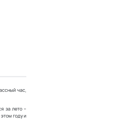
ассный час,
я за лето –
 этом году и