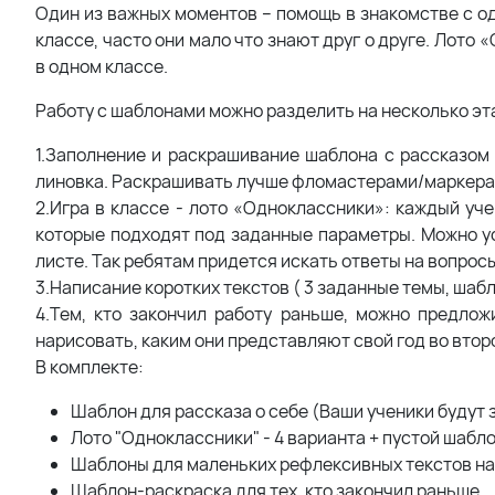
Один из важных моментов – помощь в знакомстве с од
классе, часто они мало что знают друг о друге. Лото
в одном классе.
Работу с шаблонами можно разделить на несколько эт
1.Заполнение и раскрашивание шаблона с рассказом 
линовка. Раскрашивать лучше фломастерами/маркер
2.Игра в классе - лото «Одноклассники»: каждый уче
которые подходят под заданные параметры. Можно ус
листе. Так ребятам придется искать ответы на вопрос
3.Написание коротких текстов ( 3 заданные темы, шаб
4.Тем, кто закончил работу раньше, можно предлож
нарисовать, каким они представляют свой год во втор
В комплекте:
Шаблон для рассказа о себе (Ваши ученики будут 
Лото "Одноклассники" - 4 варианта + пустой шабл
Шаблоны для маленьких рефлексивных текстов на у
Шаблон-раскраска для тех, кто закончил раньше