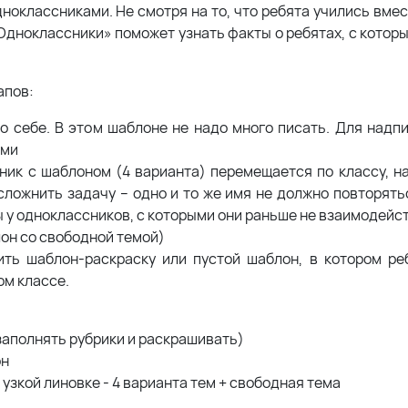
ноклассниками. Не смотря на то, что ребята учились вмес
 «Одноклассники» поможет узнать факты о ребятах, с кото
апов:
о себе. В этом шаблоне не надо много писать. Для надпи
ами
ник с шаблоном (4 варианта) перемещается по классу, на
ложнить задачу – одно и то же имя не должно повторять
ы у одноклассников, с которыми они раньше не взаимодейс
лон со свободной темой)
ить шаблон-раскраску или пустой шаблон, в котором ре
ом классе.
заполнять рубрики и раскрашивать)
он
зкой линовке - 4 варианта тем + свободная тема