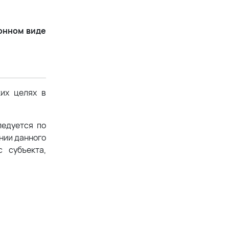
онном виде
ких целях в
ледуется по
ении данного
 субъекта,