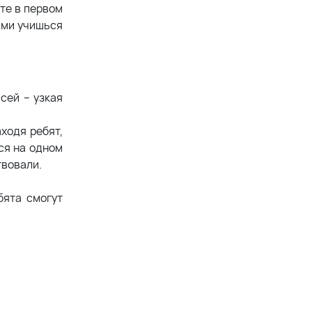
те в первом
рыми учишься
сей – узкая
ходя ребят,
ся на одном
твовали.
бята смогут