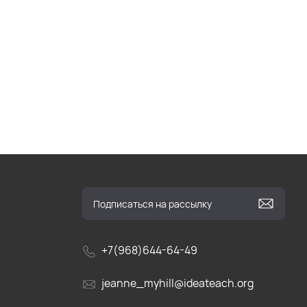
+7(968)644-64-49
jeanne_myhill@ideateach.org