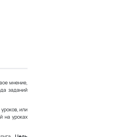
вое мнение,
ода заданий
 уроков, или
й на уроках
друга.
Цель