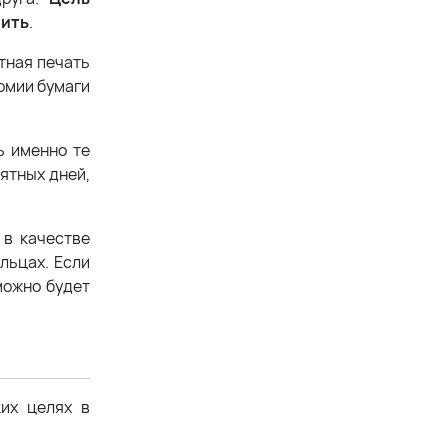
шить
.
етная печать
номии бумаги
ь именно те
ятных дней,
в качестве
льцах. Если
можно будет
ких целях в