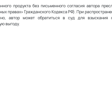
анного продукта без письменного согласия автора прес
жных правах» Гражданского Кодекса РФ). При распростран
тно, автор может обратиться в суд для взыскания с
ую выгоду.