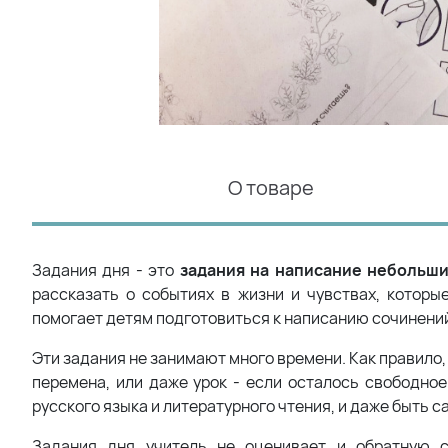
О товаре
Задания дня - это
задания на написание небольши
рассказать о событиях в жизни и чувствах, котор
помогает детям подготовиться к написанию сочинений
Эти задания не занимают много времени. Как правило,
перемена, или даже урок - если осталось свободное
русского языка и литературного чтения, и даже быть
Задания дня учитель не оценивает и обратную с