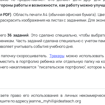
тороны работы и возможности, как работу можно улуч
л PDF)
. Область печати А4 (обычная офисная бумага). Цв
 раскрасить изображения на листах с заданиями. Для эко
сего
36 заданий
. Это сделано специально, чтобы выбрат
ченикам. Часть заданий сделана специально с учетом пам
зволяет учитывать события учебного дня.
 папочку-скоросшиватель.
Трекеры
можно использовать 
местить в портфолио ребенка или отдельную папку на ко
 него накапливается "писательское портфолио", которое 
таете право его использования в личных некоммерчес
шите по адресу jeanne_myhill@ideateach.org