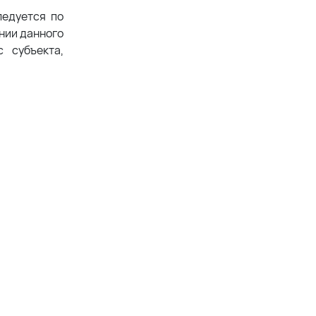
ледуется по
ении данного
 субъекта,