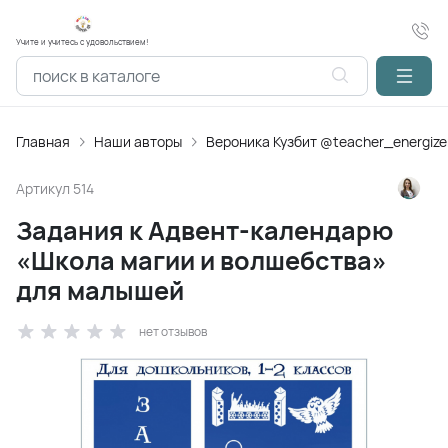
Учите и учитесь с удовольствием!
Главная
Наши авторы
Вероника Кузбит @teacher_energize
Артикул
514
Задания к Адвент-календарю
«Школа магии и волшебства»
для малышей
нет отзывов