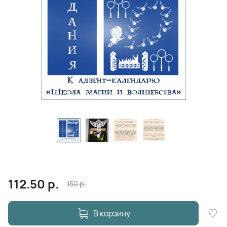
112.50
р.
150
р.
В корзину