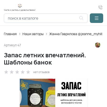
Учите и учитесь с удовольствием!
Главная
Наши авторы
Жанна Гаврилова @jeanne_myhill
Артикул
47
Запас летних впечатлений.
Шаблоны банок
нет отзывов