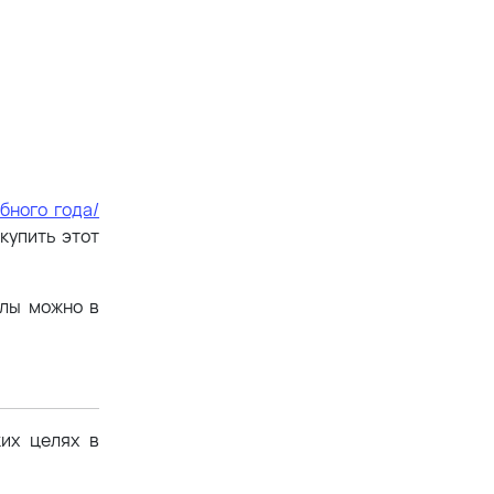
бного года/
купить этот
алы можно в
ких целях в