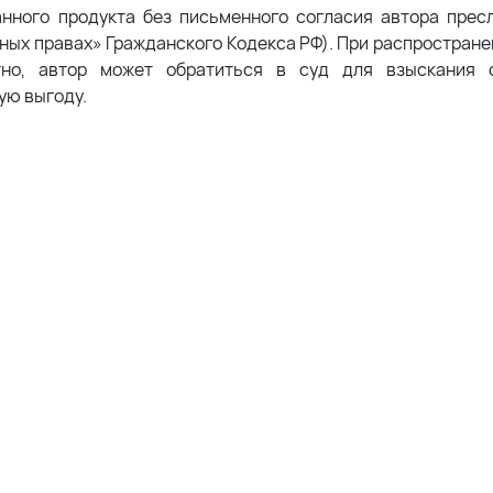
анного продукта без письменного согласия автора прес
жных правах» Гражданского Кодекса РФ). При распростран
тно, автор может обратиться в суд для взыскания с
ую выгоду.