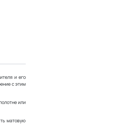
ителя и его
ение с этим
полотне или
ать матовую