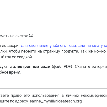
ечати на листах А4
угие двери:
для окончания учебного года
,
для начала уче
лки, чтобы перейти на страницу продукта. Так же можно 
й год со скидкой.
дукт в электронном виде
(файл PDF). Скачать матери
обное время.
таете право его использования в личных некоммерчес
шите по адресу jeanne_myhill@ideateach.org