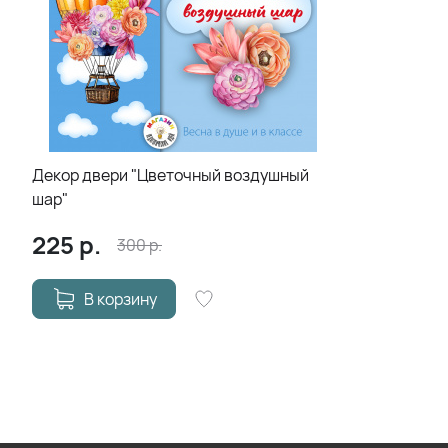
Декор двери "Цветочный воздушный
шар"
225
р.
300
р.
В корзину