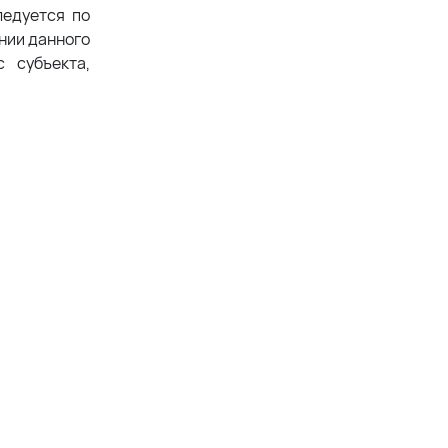
ледуется по
ении данного
 субъекта,