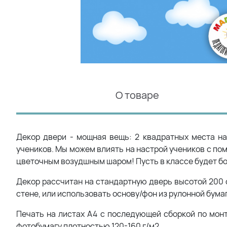
О товаре
Декор двери - мощная вещь: 2 квадратных места на 
учеников. Мы можем влиять на настрой учеников с по
цветочным возудшным шаром! Пусть в классе будет бол
Декор рассчитан на стандартную дверь высотой 200 с
стене, или использовать основу/фон из рулонной бумаг
Печать на листах А4 с последующей сборкой по мон
фотобумагу плотностью 120-160 г/м2.