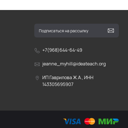
+7(968)644-64-49
jeanne_myhill@ideateach.org
ИП Гаврилова Ж.А., ИНН
143305695907