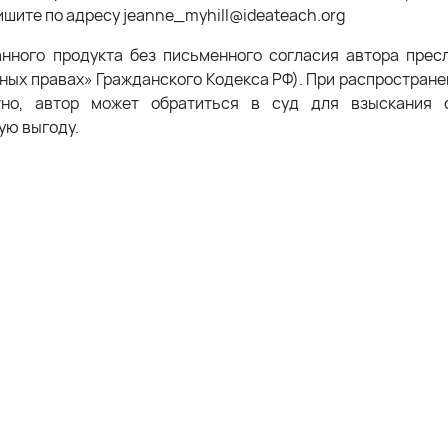
шите по адресу jeanne_myhill@ideateach.org
анного продукта без письменного согласия автора прес
жных правах» Гражданского Кодекса РФ). При распростран
тно, автор может обратиться в суд для взыскания с
ую выгоду.