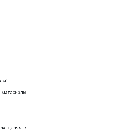
ам".
ь материалы
ких целях в