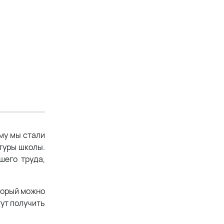
му мы стали
ьтуры школы.
шего труда,
оторый можно
гут получить