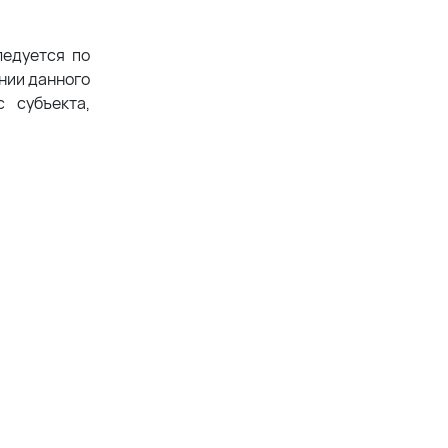
ледуется по
ении данного
 субъекта,