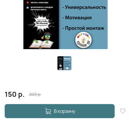
150
р.
200
р.
В корзину