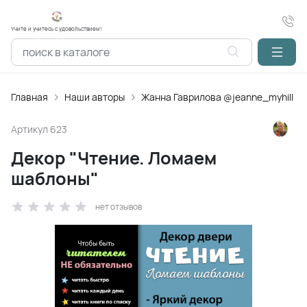
Учите и учитесь с удовольствием!
Главная
Наши авторы
Жанна Гаврилова @jeanne_myhill
Артикул
623
Декор "Чтение. Ломаем
шаблоны"
нет отзывов