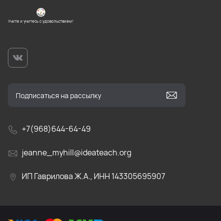
Учите и учитесь с удовольствием!
+7(968)644-64-49
jeanne_myhill@ideateach.org
ИП Гаврилова Ж.А., ИНН 143305695907